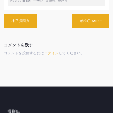
Posted in
EAT
,
中央区
,
兵庫県
,
神戸市
投
神戸 貴闘力
老松町 RABbit
稿
ナ
ビ
ゲ
ー
コメントを残す
シ
コメントを投稿するには
ログイン
してください。
ョ
ン
撮影班