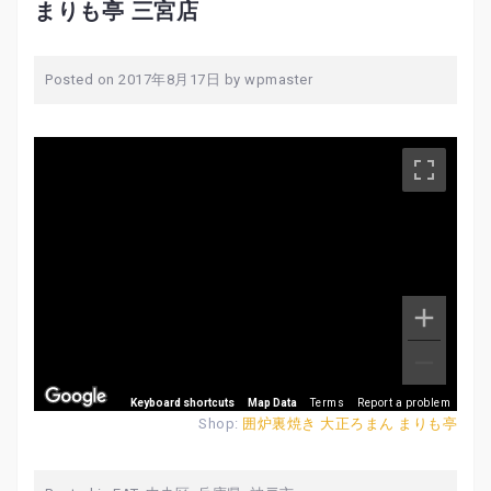
まりも亭 三宮店
Posted on
2017年8月17日
by
wpmaster
Keyboard shortcuts
Map Data
Terms
Report a problem
Shop:
囲炉裏焼き 大正ろまん まりも亭