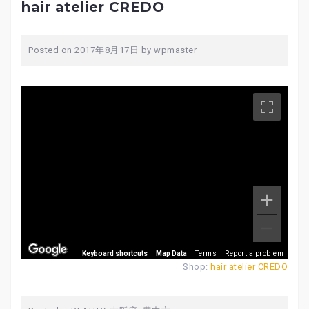
hair atelier CREDO
Posted on
2017年8月17日
by
wpmaster
Keyboard shortcuts
Map Data
Terms
Report a problem
Shop:
hair atelier CREDO