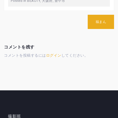
Posted in
BEAUTY
,
大阪府
,
豊中市
投
福まん
稿
ナ
ビ
ゲ
ー
コメントを残す
シ
コメントを投稿するには
ログイン
してください。
ョ
ン
撮影班