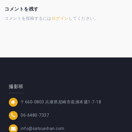
ゲ
ー
コメントを残す
シ
コメントを投稿するには
ログイン
してください。
ョ
ン
撮影班
〒660-0803 兵庫県尼崎市長洲本通1-7-18
06-6480-7337
info@satsueihan.com