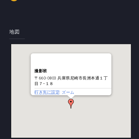
地図
撮影班
〒660-0803 兵庫県尼崎市長洲本通１丁
目７−１８
行き先に設定
ズーム